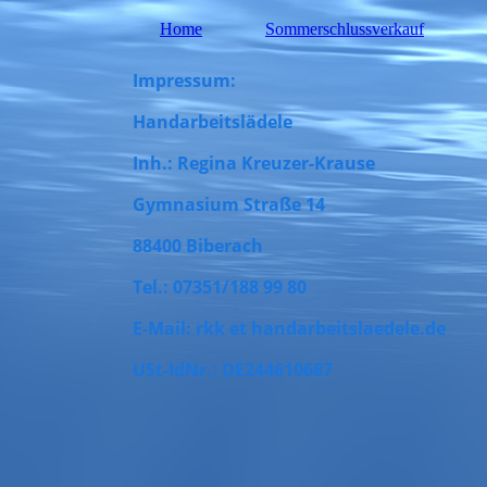
Home
Sommerschlussverkauf
Impressum:
Handarbeitslädele
Inh.: Regina Kreuzer-Krause
Gymnasium Straße 14
88400 Biberach
Tel.: 07351/188 99 80
E-Mail: rkk et handarbeitslaedele.de
USt-IdNr.: DE244610687