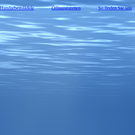
Handarbeitslädele
Öffnungszeiten
So finden Sie uns